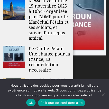
Messe à Verdun le
15 novembre 2025
à 10h45 organisée
par l’ADMP pour le
Maréchal Pétain et
ses soldats, et
suivie d’un repas
amical
De Gaulle Pétain:
Une chance pour la
France, La
réconciliation
nécessaire
La méthode Pétain
Nous utilisons des cookies pour vous garantir la meilleure
© ADMP
expérience sur notre site web. Si vous continuez à utiliser ce
site, nous supposerons que vous en êtes satisfait.
OK
Politique de confidentialité
Nouvelle affiche de