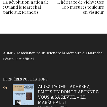
La Révolution nationale
L’héritage de Vichy : Ces
Previous
N
de
: Quand le Maréchal
100 mesures toujours
post:
po
parle aux Français !
en vigueur
l’article
ADMP - Association pour Défendre la Mémoire du Maréchal
Pétain. Site officiel.
DERNIÈRES PUBLICATIONS
AIDEZ L’ADMP : ADHÉREZ,
01
FAITES UN DON ET ABONNEZ-
VOUS A SA REVUE, « LE
MARÉCHAL »!